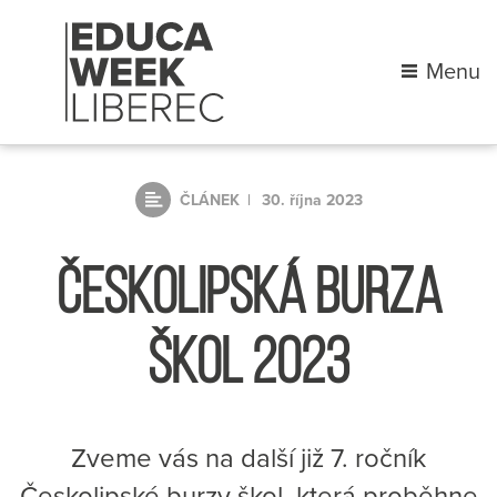
Menu
ČLÁNEK
30. října 2023
ČESKOLIPSKÁ BURZA
ŠKOL 2023
Zveme vás na další již 7. ročník
Českolipské burzy škol, která proběhne