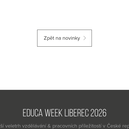
Zpět na novinky
EDUCA WEEK LIBEREC 2026
ší veletrh vzdělávání & pracovních příležitostí v České re