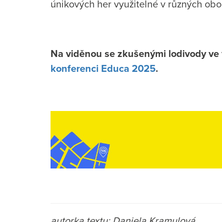
únikových her využitelné v různých obo
Na viděnou se zkušenými lodivody ve
konferenci Educa 2025
.
autorka textu: Daniela Kramulová