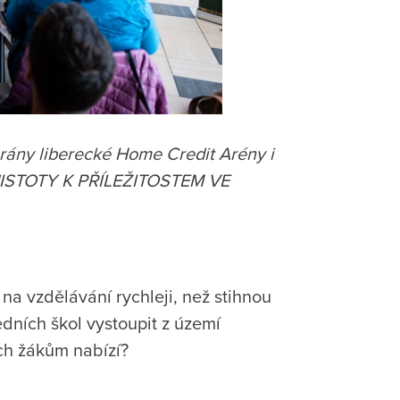
brány liberecké Home Credit Arény i
NEJISTOTY K PŘÍLEŽITOSTEM VE
 na vzdělávání rychleji, než stihnou
dních škol vystoupit z území
jich žákům nabízí?