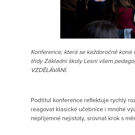
Konference, která se každoročně koná v
třídy Základní školy Lesní všem pedag
VZDĚLÁVÁNÍ.
Podtitul konference reflektuje rychlý ro
reagovat klasické učebnice i mnohé výu
nepříjemné nejistoty, srovnat krok s měn