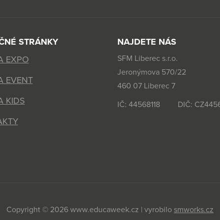
EČNÉ STRÁNKY
NAJDETE NÁS
SFM Liberec s.r.o.
A EXPO
Jeronýmova 570/22
A EVENT
460 07 Liberec 7
 KIDS
IČ: 44568118 DIČ: CZ4456
AKTY
Copyright © 2026 www.educaweek.cz | vyrobilo
smworks.cz