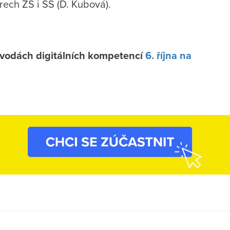
rech ZŠ i SŠ (D. Kubová).
 vodách digitálních kompetencí
6. října na