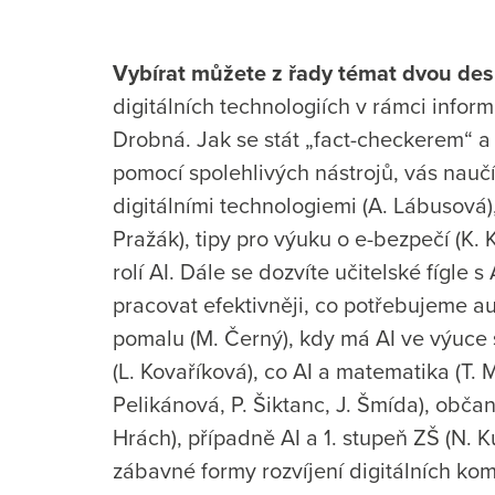
Vybírat můžete z řady témat dvou desí
digitálních technologiích v rámci inform
Drobná. Jak se stát „fact-checkerem“ a
pomocí spolehlivých nástrojů, vás naučí M
digitálními technologiemi (A. Lábusová),
Pražák), tipy pro výuku o e-bezpečí (K. 
rolí AI. Dále se dozvíte učitelské fígle 
pracovat efektivněji, co potřebujeme a
pomalu (M. Černý), kdy má AI ve výuce s
(L. Kovaříková), co AI a matematika (T.
Pelikánová, P. Šiktanc, J. Šmída), obč
Hrách), případně AI a 1. stupeň ZŠ (N. K
zábavné formy rozvíjení digitálních ko