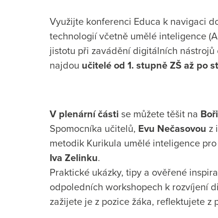
Využijte konferenci Educa k navigaci do
technologií včetně umělé inteligence (AI
jistotu při zavádění digitálních nástro
najdou
učitelé od 1. stupně ZŠ až po s
V plenární části
se můžete těšit na
Boř
Spomocníka učitelů,
Evu Nečasovou
z 
metodik Kurikula umělé inteligence pr
Iva Zelinku
.
Praktické ukázky, tipy a ověřené inspirat
odpoledních workshopech k rozvíjení di
zažijete je z pozice žáka, reflektujete z