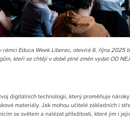
 rámci Educa Week Liberec, otevírá 6. října 2025 
ogům, kteří se chtějí v době plné změn vydat OD 
zvoj digitálních technologií, který proměňuje nároky
kové materiály. Jak mohou učitelé základních i stře
ícím se světem a nalézat příležitosti, které jim i je