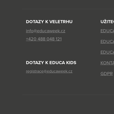
DOTAZY K VELETRHU
UŽIT
info@educaweek.cz
EDUC
+420 488 048 121
EDUC
EDUCA
DOTAZY K EDUCA KIDS
KONT
registrace@educaweek.cz
GDPR