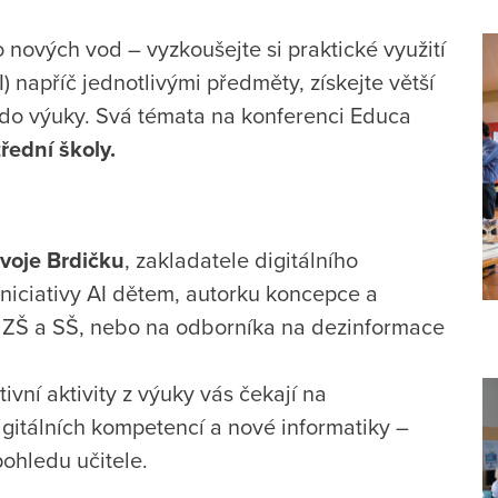
 nových vod – vyzkoušejte si praktické využití
) napříč jednotlivými předměty, získejte větší
jů do výuky. Svá témata na konferenci Educa
třední školy.
ivoje Brdičku
, zakladatele digitálního
iniciativy AI dětem, autorku koncepce a
o ZŠ a SŠ, nebo na odborníka na dezinformace
ivní aktivity z výuky vás čekají na
gitálních kompetencí a nové informatiky –
 pohledu učitele.