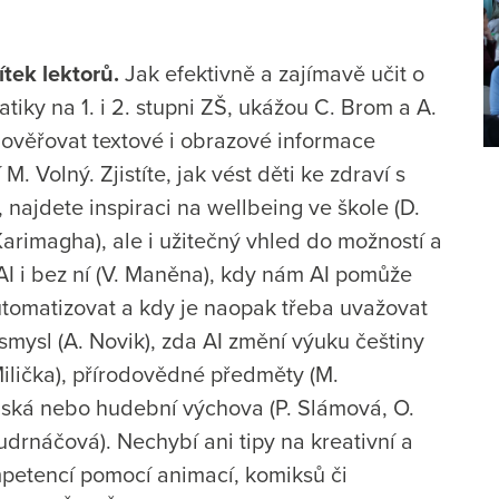
tek lektorů.
Jak efektivně a zajímavě učit o
atiky na 1. i 2. stupni ZŠ, ukážou C. Brom a A.
 ověřovat textové i obrazové informace
. Volný. Zjistíte, jak vést děti ke zdraví s
 najdete inspiraci na wellbeing ve škole (D.
Karimagha), ale i užitečný vhled do možností a
s AI i bez ní (V. Maněna), kdy nám AI pomůže
utomatizovat a kdy je naopak třeba uvažovat
mysl (A. Novik), zda AI změní výuku češtiny
 Milička), přírodovědné předměty (M.
anská nebo hudební výchova (P. Slámová, O.
udrnáčová). Nechybí ani tipy na kreativní a
mpetencí pomocí animací, komiksů či