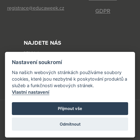
registrace@educaweek.cz
GDPR
NAJDETE NÁS
SFM Liberec s.r.o.
Jeronýmova 570/22
Nastavení soukromí
460 07 Liberec 7
Na našich webových stránkách používáme soubory
cookies, které jsou nezbytné k poskytování produktů a
IČ: 44568118 DIČ: CZ44568118
služeb a funkčnosti webových stránek.
Vlastní nastavení
Přijmout vše
Copyright © 2026 www.educaweek.cz | vyrobilo
Odmítnout
smworks.cz