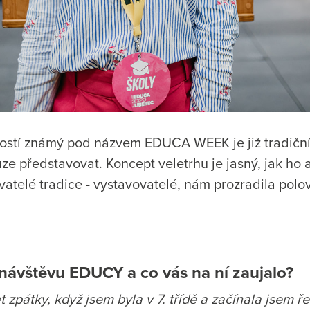
tostí známý pod názvem EDUCA WEEK je již tradiční zá
ze představovat. Koncept veletrhu je jasný, jak ho 
ovatelé tradice - vystavovatelé, nám prozradila p
í návštěvu EDUCY a co vás na ní zaujalo?
zpátky, když jsem byla v 7. třídě a začínala jsem ře