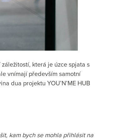
ležitostí, která je úzce spjata s
ale vnímají především samotní
olovina dua projektu YOU’N’ME HUB
šit, kam bych se mohla přihlásit na