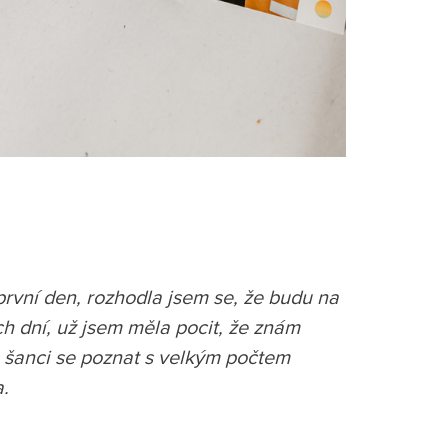
první den, rozhodla jsem se, že budu na
h dní, už jsem měla pocit, že znám
 šanci se poznat s velkým počtem
a.