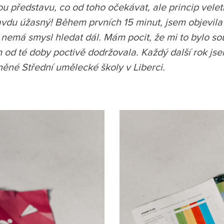
u představu, co od toho očekávat, ale princip vele
ravdu úžasný! Během prvních 15 minut, jsem objevila
 už nemá smysl hledat dál. Mám pocit, že mi to bylo
m od té doby poctivě dodržovala. Každý další rok jse
něné Střední umělecké školy v Liberci.