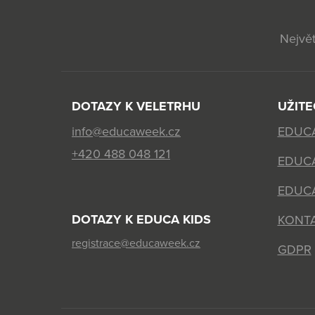
Největ
DOTAZY K VELETRHU
UŽIT
info@educaweek.cz
EDUC
+420 488 048 121
EDUC
EDUCA
DOTAZY K EDUCA KIDS
KONT
registrace@educaweek.cz
GDPR