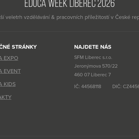
EDUCA WEEK LIBEREC 2026
ší veletrh vzdělávání & pracovních příležitostí v České re
EČNÉ STRÁNKY
NAJDETE NÁS
SFM Liberec s.r.o.
A EXPO
Jeronýmova 570/22
A EVENT
460 07 Liberec 7
 KIDS
IČ: 44568118 DIČ: CZ4456
AKTY