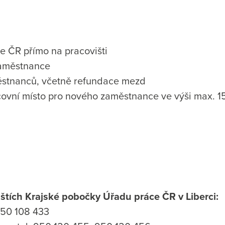
 ČR přímo na pracovišti
zaměstnance
ěstnanců, včetně refundace mezd
vní místo pro nového zaměstnance ve výši max. 15
ištích Krajské pobočky Úřadu práce ČR v Liberci:
 950 108 433