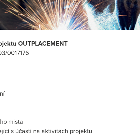
t projektu OUTPLACEMENT
093/0017176
ní
ího místa
cí s účastí na aktivitách projektu