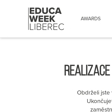
AWARDS
REALIZACE
Obdrželi jst
Ukončujet
zaměstn