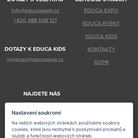
info@educaweek.cz
EDUCA EXPO
+420 488 048 121
EDUCA EVENT
EDUCA KIDS
DOTAZY K EDUCA KIDS
KONTAKTY
registrace@educaweek.cz
GDPR
NAJDETE NÁS
SFM Liberec s.r.o.
Nastavení soukromí
Jeronýmova 570/22
460 07 Liberec 7
Na našich webových stránkách používáme soubory
cookies, které jsou nezbytné k poskytování produktů a
IČ: 44568118 DIČ: CZ44568118
služeb a funkčnosti webových stránek.