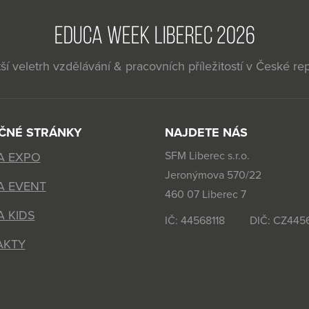
EDUCA WEEK LIBEREC 2026
ší veletrh vzdělávání & pracovních příležitostí v České re
EČNÉ STRÁNKY
NAJDETE NÁS
SFM Liberec s.r.o.
A EXPO
Jeronýmova 570/22
A EVENT
460 07 Liberec 7
 KIDS
IČ: 44568118 DIČ: CZ4456
AKTY