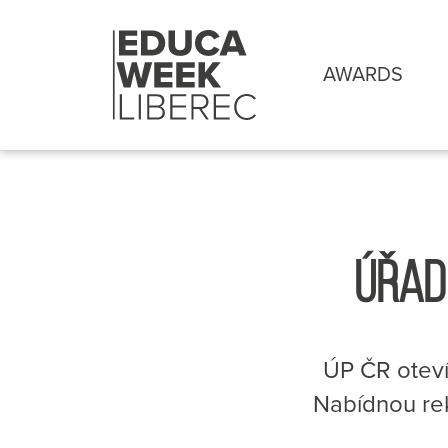
AWARDS
ÚŘAD
ÚP ČR otevír
Nabídnou rekv