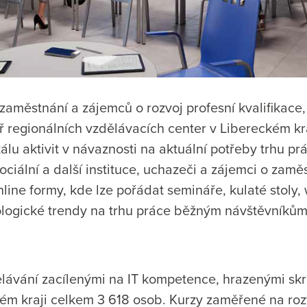
zaměstnání a zájemců o rozvoj profesní kvalifikac
yř regionálních vzdělávacích center v Libereckém k
álu aktivit v návaznosti na aktuální potřeby trhu pr
ciální a další instituce, uchazeči a zájemci o zaměs
ine formy, kde lze pořádat semináře, kulaté stoly, 
ologické trendy na trhu práce běžným návštěvníkům
dělávání zacílenými na IT kompetence, hrazenými sk
kém kraji celkem 3 618 osob. Kurzy zaměřené na roz