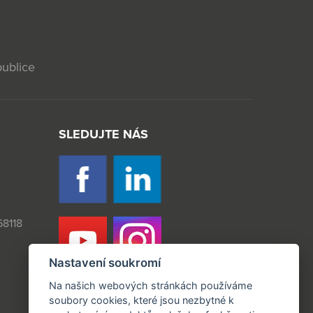
publice
SLEDUJTE NÁS
8118
Nastavení soukromí
Na našich webových stránkách používáme
soubory cookies, které jsou nezbytné k