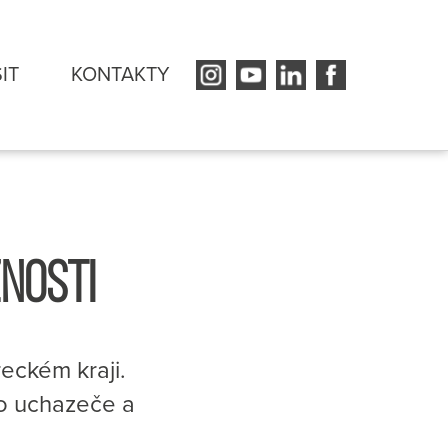
SIT
KONTAKTY
NOSTI
reckém kraji.
pro uchazeče a