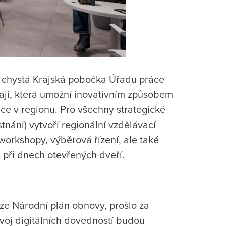
e, chystá Krajská pobočka Úřadu práce
raji, která umožní inovativním způsobem
áce v regionu. Pro všechny strategické
tnání) vytvoří regionální vzdělávací
workshopy, výběrová řízení, ale také
 při dnech otevřených dveří.
rze Národní plán obnovy, prošlo za
voj digitálních dovedností budou