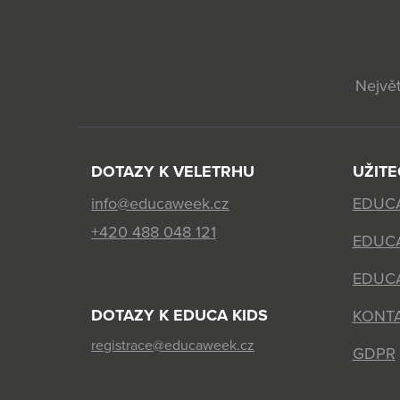
Největ
DOTAZY K VELETRHU
UŽIT
info@educaweek.cz
EDUC
+420 488 048 121
EDUC
EDUCA
DOTAZY K EDUCA KIDS
KONT
registrace@educaweek.cz
GDPR