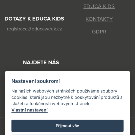
EDUCA KIDS
DOTAZY K EDUCA KIDS
KONTAKTY
registrace@educaweek.cz
GDPR
NAJDETE NÁS
SFM Liberec s.r.o.
Jeronýmova 570/22
Nastavení soukromí
460 07 Liberec 7
Na našich webových stránkách používáme soubory
cookies, které jsou nezbytné k poskytování produktů a
IČ: 44568118 DIČ: CZ44568118
služeb a funkčnosti webových stránek.
Vlastní nastavení
Přijmout vše
Copyright © 2026 www.educaweek.cz | vyrobilo