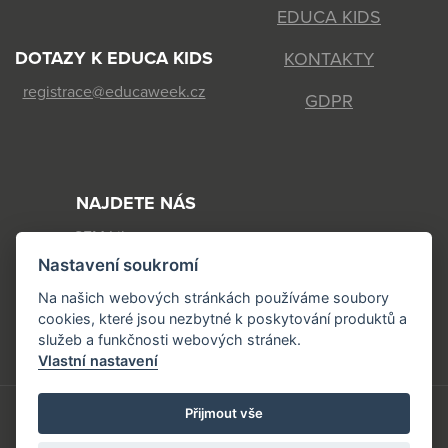
EDUCA KIDS
DOTAZY K EDUCA KIDS
KONTAKTY
registrace@educaweek.cz
GDPR
NAJDETE NÁS
SFM Liberec s.r.o.
Jeronýmova 570/22
Nastavení soukromí
460 07 Liberec 7
Na našich webových stránkách používáme soubory
cookies, které jsou nezbytné k poskytování produktů a
IČ: 44568118 DIČ: CZ44568118
služeb a funkčnosti webových stránek.
Vlastní nastavení
Přijmout vše
Copyright © 2026 www.educaweek.cz | vyrobilo