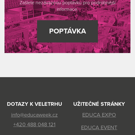
Zašlete nezávaznou poptávku pro podrobnější
informace.
POPTÁVKA
DOTAZY K VELETRHU
UŽITEČNÉ STRÁNKY
info@educaweek.cz
EDUCA EXPO
+420 488 048 121
EDUCA EVENT